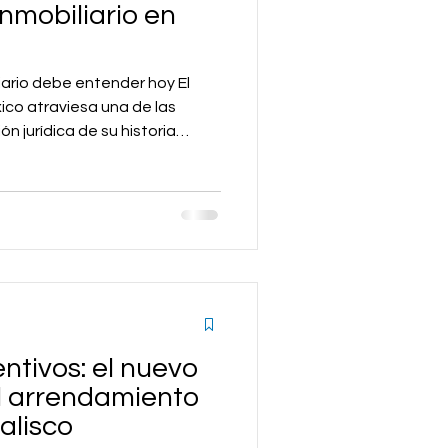
nmobiliario en
iario debe entender hoy El
ico atraviesa una de las
n jurídica de su historia
urídico del arrendamiento
 el agente inmobiliario, que
slabón de confianza entre
 y usuarios del inmueble,
rídica de los contratos ha
nto opcional y se ha con
ntivos: el nuevo
l arrendamiento
Jalisco