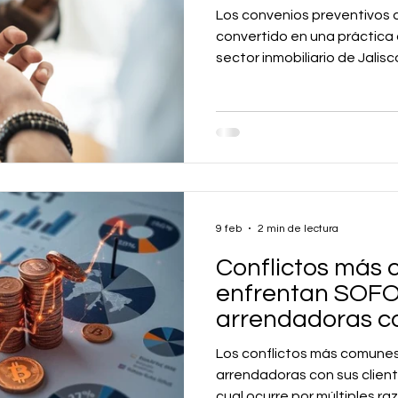
Los convenios preventivos d
convertido en una práctica 
sector inmobiliario de Jalisco
de Justicia Alternativa (IJA)
convenios y acuerdos lograd
cuales la gran mayoría cor
arrendamiento inmobiliario
9 feb
2 min de lectura
Conflictos más
enfrentan SOF
arrendadoras con
las razones por 
Los conflictos más comune
juicio
arrendadoras con sus client
cual ocurre por múltiples ra