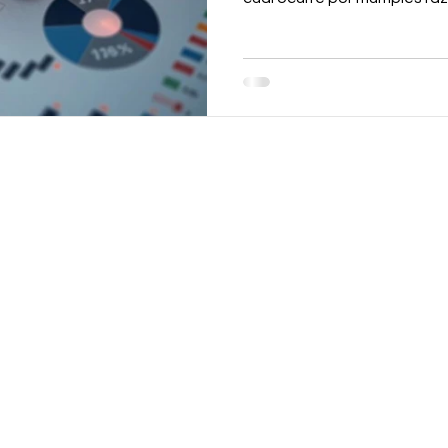
falta de un mecanismo obli
mediación previa. ¿Por qué la mayoría de estos casos
terminan en tribunales? La 
del contrato original.