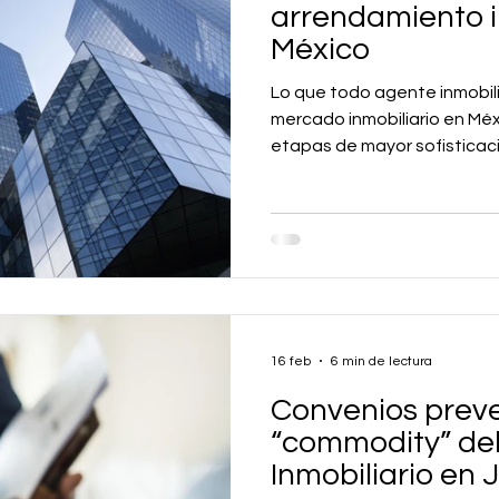
arrendamiento i
México
Lo que todo agente inmobil
mercado inmobiliario en Méx
etapas de mayor sofisticació
reciente. El nuevo entorno j
inmobiliario en México, para
hoy actúa como el primer e
propietarios, inversionistas
comprender la naturaleza ju
dejado de ser un conocimie
16 feb
6 min de lectura
Convenios preve
“commodity” de
Inmobiliario en 