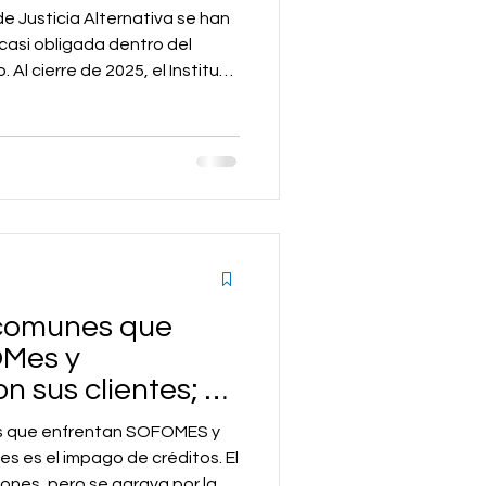
e Justicia Alternativa se han
casi obligada dentro del
. Al cierre de 2025, el Instituto
 registró más de 40 mil
os en el estado, de los
respondieron a contratos de
 comunes que
OMes y
 sus clientes; y
las que escalan a
s que enfrentan SOFOMES y
es es el impago de créditos. El
zones, pero se agrava por la