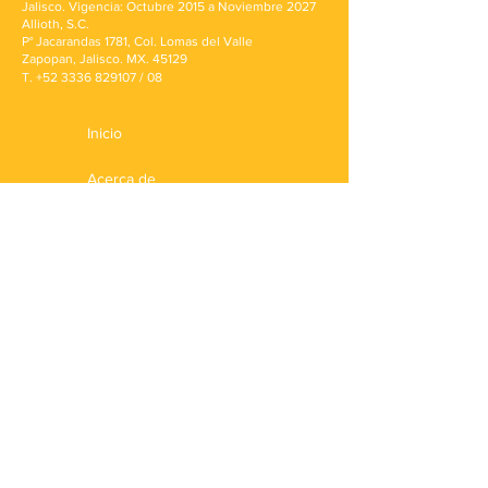
Jalisco. Vigencia: Octubre 2015 a Noviembre 2027
Allioth, S.C.
P° Jacarandas 1781, Col. Lomas del Valle
Zapopan, Jalisco. MX. 45129
T.
+52 3336 829107
/ 08
Inicio
Acerca de
Tarifas
Reglamento Interno
Recursos
Expansión
Blog