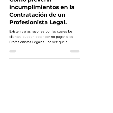
Como prevenir
incumplimientos en la
Contratación de un
Profesionista Legal.
Existen varias razones por las cuales los
clientes pueden optar por no pagar a los
Profesionistas Legales una vez que su
asunto Legal ha con
Centro Privado de Métodos Alternativos de
Solución de Conflictos Allioth
Holograma de Acreditación #96 otorgada por el
Instituto de Justicia Alternativa del Estado de