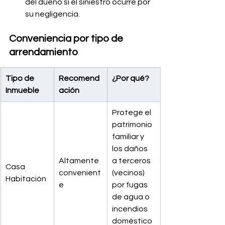
del dueño si el siniestro ocurre por 
su negligencia.
Conveniencia por tipo de 
arrendamiento
Tipo de 
Recomend
¿Por qué?
Inmueble
ación
Protege el 
patrimonio 
familiar y 
los daños 
Altamente 
a terceros 
Casa 
convenient
(vecinos) 
Habitación
e
por fugas 
de agua o 
incendios 
doméstico