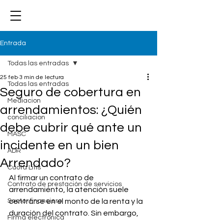
Entrada
Todas las entradas
25 feb
3 min de lectura
Todas las entradas
Seguro de cobertura en
Mediacion
arrendamientos: ¿Quién
conciliacion
debe cubrir qué ante un
MASC
incidente en un bien
ADR
Arrendado?
Cuota Litis
Al firmar un contrato de 
Contrato de prestación de servicios
arrendamiento, la atención suele 
Sector financiero
centrarse en el monto de la renta y la 
duración del contrato. Sin embargo, 
Firma electrónica