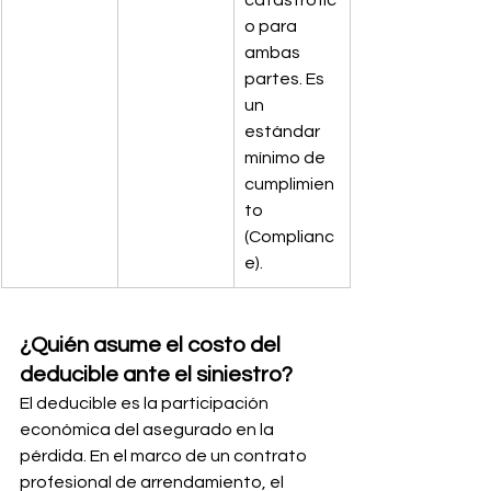
catastrófic
o para 
ambas 
partes. Es 
un 
estándar 
mínimo de 
cumplimien
to 
(Complianc
e).
¿Quién asume el costo del 
deducible ante el siniestro?
El deducible es la participación 
económica del asegurado en la 
pérdida. En el marco de un contrato 
profesional de arrendamiento, el 