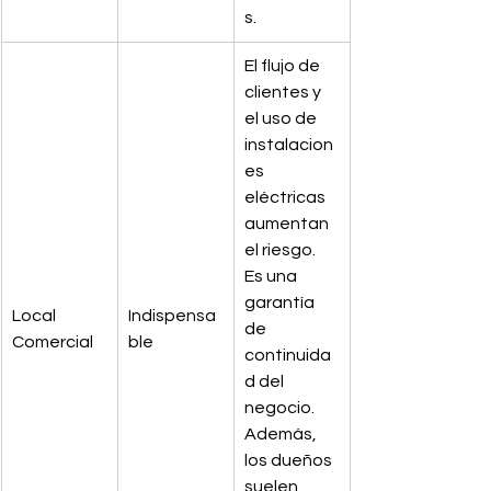
s.
El flujo de 
clientes y 
el uso de 
instalacion
es 
eléctricas 
aumentan 
el riesgo. 
Es una 
garantía 
Local 
Indispensa
de 
Comercial
ble
continuida
d del 
negocio. 
Además, 
los dueños 
suelen 