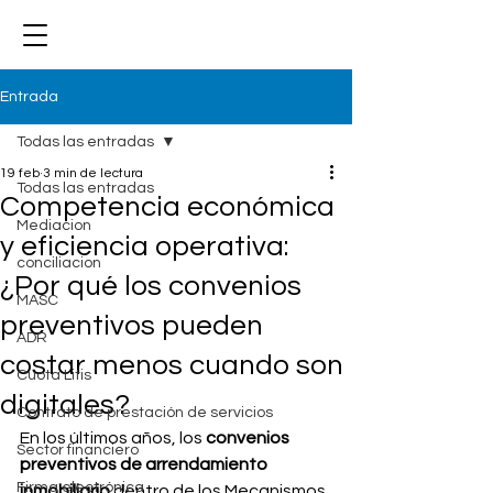
Entrada
Todas las entradas
19 feb
3 min de lectura
Todas las entradas
Competencia económica
Mediacion
y eficiencia operativa:
conciliacion
¿Por qué los convenios
MASC
preventivos pueden
ADR
costar menos cuando son
Cuota Litis
digitales?
Contrato de prestación de servicios
En los últimos años, los 
convenios 
Sector financiero
preventivos de arrendamiento 
Firma electrónica
inmobiliario
 dentro de los Mecanismos 